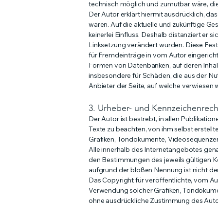
technisch möglich und zumutbar wäre, die 
Der Autor erklärt hiermit ausdrücklich, da
waren. Auf die aktuelle und zukünftige Ges
keinerlei Einfluss. Deshalb distanziert er s
Linksetzung verändert wurden. Diese Fests
für Fremdeinträge in vom Autor eingericht
Formen von Datenbanken, auf deren Inhalt e
insbesondere für Schäden, die aus der Nu
Anbieter der Seite, auf welche verwiesen wu
3. Urheber- und Kennzeichenrech
Der Autor ist bestrebt, in allen Publikat
Texte zu beachten, von ihm selbst erstell
Grafiken, Tondokumente, Videosequenzen
Alle innerhalb des Internetangebotes gen
den Bestimmungen des jeweils gültigen Ke
aufgrund der bloßen Nennung ist nicht der
Das Copyright für veröffentlichte, vom Auto
Verwendung solcher Grafiken, Tondokumen
ohne ausdrückliche Zustimmung des Autors