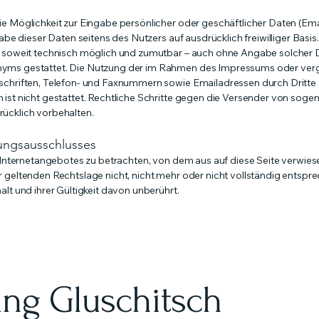
ie Möglichkeit zur Eingabe persönlicher oder geschäftlicher Daten (E
gabe dieser Daten seitens des Nutzers auf ausdrücklich freiwilliger Bas
 – soweit technisch möglich und zumutbar – auch ohne Angabe solcher
nyms gestattet. Die Nutzung der im Rahmen des Impressums oder ver
schriften, Telefon- und Faxnummern sowie Emailadressen durch Dritte
 ist nicht gestattet. Rechtliche Schritte gegen die Versender von sog
ücklich vorbehalten.
tungsausschlusses
s Internetangebotes zu betrachten, von dem aus auf diese Seite verwies
 geltenden Rechtslage nicht, nicht mehr oder nicht vollständig entsprec
lt und ihrer Gültigkeit davon unberührt.
ng Gluschitsch