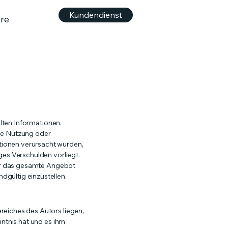
Kundendienst
re
llten Informationen.
die Nutzung oder
tionen verursacht wurden,
ges Verschulden vorliegt.
oder das gesamte Angebot
dgültig einzustellen.
reiches des Autors liegen,
nntnis hat und es ihm