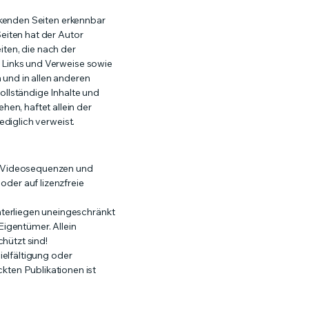
inkenden Seiten erkennbar
Seiten hat der Autor
eiten, die nach der
n Links und Verweise sowie
 und in allen anderen
ollständige Inhalte und
en, haftet allein der
ediglich verweist.
e, Videosequenzen und
oder auf lizenzfreie
nterliegen uneingeschränkt
igentümer. Allein
hützt sind!
ielfältigung oder
ten Publikationen ist