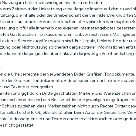
Nutzung im Falle rechtswidriger Inhalte zu verhindern.
ss zum Zeitpunkt der Linksetzung keine illegalen Inhalte auf den zu verl
taltung, die Inhalte oder die Urheberschaft der verlinkten/verknüpften 
ich hiermit ausdrücklich von allen Inhalten aller verlinkten /verknüpften S
tellung gilt für alle innerhalb des eigenen Internetangebotes gesetzte
eten Gästebüchern, Diskussionsforen, Linkverzeichnissen, Mailinglisten
xterne Schreibzugriffe möglich sind. Für illegale, fehlerhafte oder unv
tzung oder Nichtnutzung solcherart dargebotener Informationen entsteh
rde, nicht derjenige, der über Links auf die jeweilige Veröffentlichung l
t
ionen die Urheberrechte der verwendeten Bilder, Grafiken, Tondokument
te Bilder, Grafiken, Tondokumente, Videosequenzen und Texte zu nutzen 
 und Texte zurückzugreifen.
annten und ggf. durch Dritte geschützten Marken- und Warenzeichen u
nnzeichenrechts und den Besitzrechten der jeweiligen eingetragenen E
 Schluss zu ziehen, dass Markenzeichen nicht durch Rechte Dritter gesc
r selbst erstellte Objekte bleibt allein beim Autor der Seiten. Eine Verv
te, Videosequenzen und Texte in anderen elektronischen oder gedruck
 nicht gestattet.