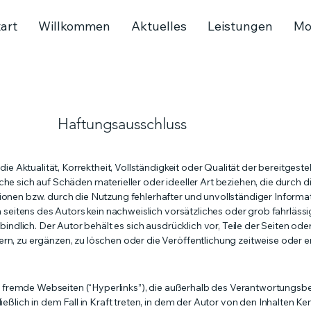
art
Willkommen
Aktuelles
Leistungen
Mo
Haftungsausschluss
e Aktualität, Korrektheit, Vollständigkeit oder Qualität der bereitgeste
e sich auf Schäden materieller oder ideeller Art beziehen, die durch 
nen bzw. durch die Nutzung fehlerhafter und unvollständiger Informa
 seitens des Autors kein nachweislich vorsätzliches oder grob fahrlässi
bindlich. Der Autor behält es sich ausdrücklich vor, Teile der Seiten 
, zu ergänzen, zu löschen oder die Veröffentlichung zeitweise oder en
f fremde Webseiten (“Hyperlinks”), die außerhalb des Verantwortungsbe
ßlich in dem Fall in Kraft treten, in dem der Autor von den Inhalten Ke